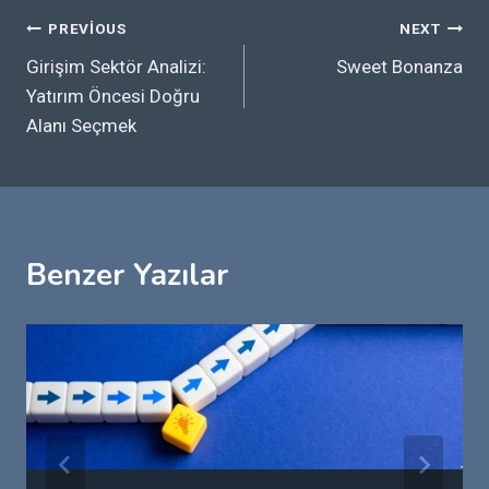
Yazı
PREVIOUS
NEXT
Girişim Sektör Analizi:
Sweet Bonanza
gezinmesi
Yatırım Öncesi Doğru
Alanı Seçmek
Benzer Yazılar