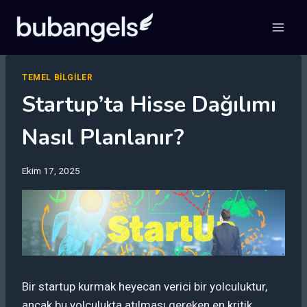
Skip
to
content
TEMEL BILGILER
Startup’ta Hisse Dağılımı
Nasıl Planlanır?
Ekim 17, 2025
Bir startup kurmak heyecan verici bir yolculuktur,
ancak bu yolculukta atılması gereken en kritik