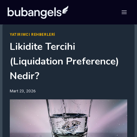
Skip
to
content
YATIRIMCI REHBERLERI
Likidite Tercihi
(Liquidation Preference)
Nedir?
Mart 23, 2026